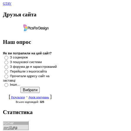
GTAV
Друзья сайта
Наш опрос
Як ви потрапили на цей сайт?
З соцмереж
З пошукової системи
З форума де я зараєстрований
Перейшли з іншогосайта
Прочитали адресу сайт на
заставці
Інше...
[
·
]
Результати
Архів опитувань
Всього відповідей:
325
Статистика