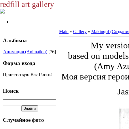
redfill art gallery
Main
»
Gallery
»
Makingof (Создани
Альбомы
My version
Анимация (Animation)
[76]
based on models:
Форма входа
(Amy Azur
Моя версия геро
Приветствую Вас
Гость
!
Ja
Поиск
Случайное фото