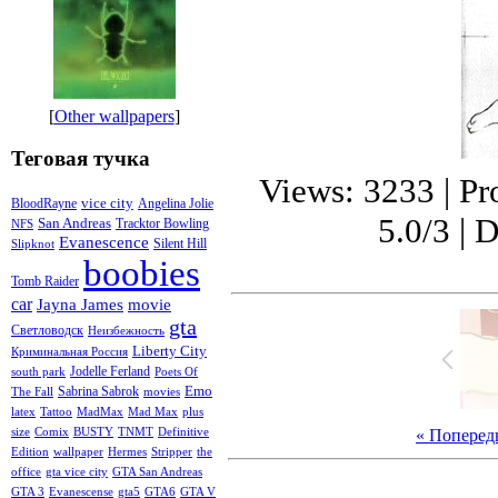
[
Other wallpapers
]
Теговая тучка
Views: 3233 | Pr
vice city
BloodRayne
Angelina Jolie
5.0/3 | 
San Andreas
Tracktor Bowling
NFS
Evanescence
Silent Hill
Slipknot
boobies
Tomb Raider
car
Jayna James
movie
gta
Светловодск
Неизбежность
Liberty City
Криминальная Россия
Jodelle Ferland
south park
Poets Of
Emo
Sabrina Sabrok
The Fall
movies
latex
Tattoo
MadMax
Mad Max
plus
« Поперед
size
Comix
BUSTY
TNMT
Definitive
Edition
wallpaper
Hermes
Stripper
the
office
gta vice city
GTA San Andreas
GTA 3
Evanescense
gta5
GTA6
GTA V