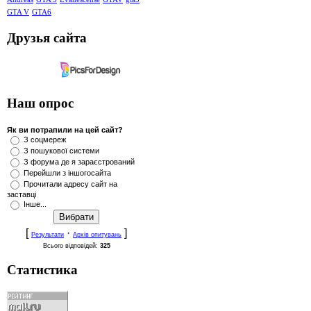
GTA V
GTA6
Друзья сайта
Наш опрос
Як ви потрапили на цей сайт?
З соцмереж
З пошукової системи
З форума де я зараєстрований
Перейшли з іншогосайта
Прочитали адресу сайт на
заставці
Інше...
[
·
]
Результати
Архів опитувань
Всього відповідей:
325
Статистика