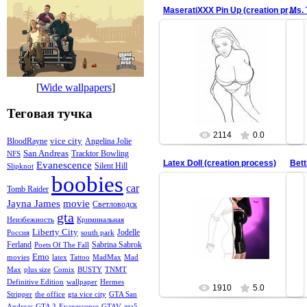
MaseratiXXX Pin Up (creation process)
Ms. 
11.04.2013
htt
[
Wide wallpapers
]
redfill
Теговая тучка
2114
0.0
vice city
BloodRayne
Angelina Jolie
San Andreas
Tracktor Bowling
NFS
Latex Doll (creation process)
Bett
Evanescence
Silent Hill
Slipknot
boobies
car
Tomb Raider
Jayna James
movie
Светловодск
10.10.2011
gta
Неизбежность
Криминальная
http://picsfordesign.com/catalogue/id_101
htt
Liberty City
Jodelle
Россия
south park
http://picsfordesign.com/catalogue/id_
Ferland
Sabrina Sabrok
Poets Of The Fall
redfill
Emo
movies
latex
Tattoo
MadMax
Mad
Max
plus size
Comix
BUSTY
TNMT
Definitive Edition
wallpaper
Hermes
1910
5.0
Stripper
the office
gta vice city
GTA San
Andreas
GTA 3
Evanescense
GTAV
gta5