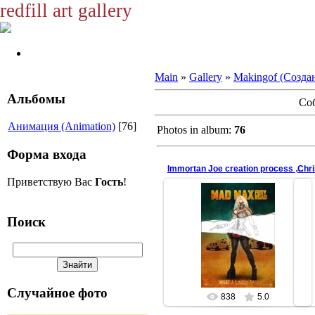
redfill art gallery
Main
»
Gallery
»
Makingof (Созда
Альбомы
Со
Анимация (Animation)
[76]
Photos in album:
76
Форма входа
Immortan Joe creation process animation
Приветствую Вас
Гость
!
Поиск
15.11.2015
female version, mad max fury road
redfill
Случайное фото
838
5.0