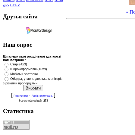
gta5
GTA V
« П
Друзья сайта
Наш опрос
Шпалери якої роздільної здатності
вам потрібні?
Старі (4x3)
Широкоформатні (16x9)
Мобільні заставки
Обидва, у мене деклька моніторів
з різними пропорціями
[
·
]
Результати
Архів опитувань
Всього відповідей:
273
Статистика