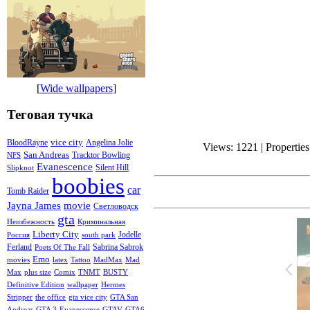
[
Wide wallpapers
]
Теговая тучка
vice city
BloodRayne
Angelina Jolie
Views: 1221 | Propertie
San Andreas
Tracktor Bowling
NFS
Evanescence
Silent Hill
Slipknot
boobies
car
Tomb Raider
Jayna James
movie
Светловодск
gta
Неизбежность
Криминальная
Liberty City
Jodelle
Россия
south park
Ferland
Sabrina Sabrok
Poets Of The Fall
Emo
movies
latex
Tattoo
MadMax
Mad
Max
plus size
Comix
TNMT
BUSTY
Definitive Edition
wallpaper
Hermes
Stripper
the office
gta vice city
GTA San
Andreas
GTA 3
Evanescense
GTAV
GTA6