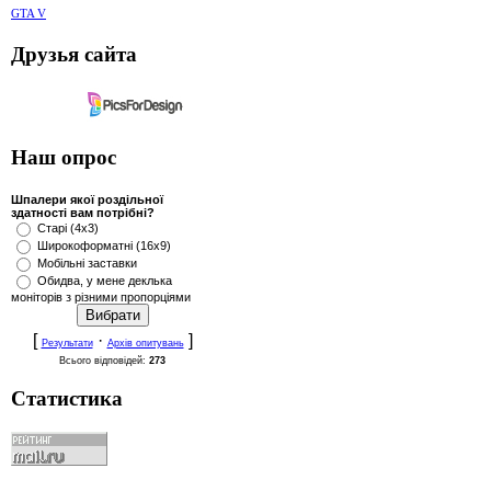
GTA V
Друзья сайта
Наш опрос
Шпалери якої роздільної
здатності вам потрібні?
Старі (4x3)
Широкоформатні (16x9)
Мобільні заставки
Обидва, у мене деклька
моніторів з різними пропорціями
[
·
]
Результати
Архів опитувань
Всього відповідей:
273
Статистика