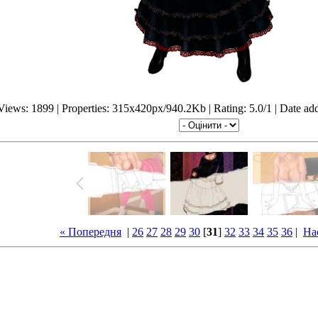
Views: 1899 | Properties: 315x420px/940.2Kb | Rating: 5.0/1 | Date ad
« Попередня
|
26
27
28
29
30
[
31
]
32
33
34
35
36
|
На