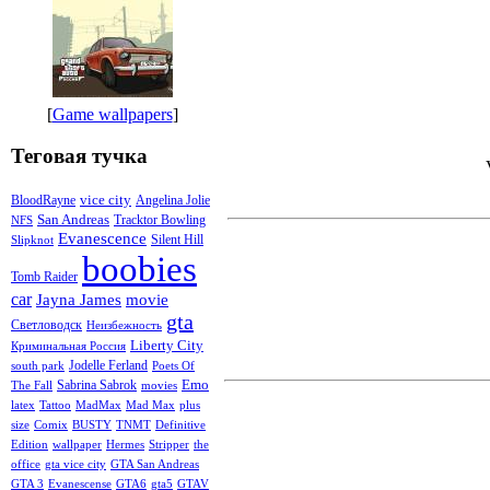
[
Game wallpapers
]
Теговая тучка
vice city
BloodRayne
Angelina Jolie
San Andreas
Tracktor Bowling
NFS
Evanescence
Silent Hill
Slipknot
boobies
Tomb Raider
car
Jayna James
movie
gta
Светловодск
Неизбежность
Liberty City
Криминальная Россия
Jodelle Ferland
south park
Poets Of
Emo
Sabrina Sabrok
The Fall
movies
latex
Tattoo
MadMax
Mad Max
plus
size
Comix
BUSTY
TNMT
Definitive
Edition
wallpaper
Hermes
Stripper
the
office
gta vice city
GTA San Andreas
GTA 3
Evanescense
GTA6
gta5
GTAV