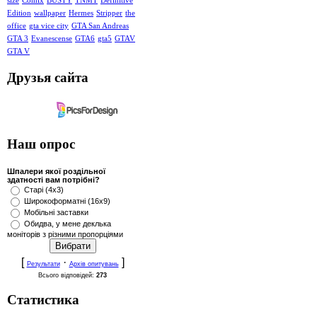
size
Comix
BUSTY
TNMT
Definitive
Edition
wallpaper
Hermes
Stripper
the
office
gta vice city
GTA San Andreas
GTA 3
Evanescense
GTA6
gta5
GTAV
GTA V
Друзья сайта
Наш опрос
Шпалери якої роздільної
здатності вам потрібні?
Старі (4x3)
Широкоформатні (16x9)
Мобільні заставки
Обидва, у мене деклька
моніторів з різними пропорціями
[
·
]
Результати
Архів опитувань
Всього відповідей:
273
Статистика