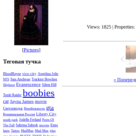
Views: 1825 | Properties
[
Pictures
]
Теговая тучка
vice city
BloodRayne
Angelina Jolie
San Andreas
« Поперед
Tracktor Bowling
NFS
Evanescence
Silent Hill
Slipknot
boobies
Tomb Raider
car
Jayna James
movie
gta
Светловодск
Неизбежность
Liberty City
Криминальная Россия
Jodelle Ferland
south park
Poets Of
Emo
Sabrina Sabrok
The Fall
movies
latex
Tattoo
MadMax
Mad Max
plus