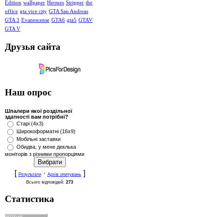
Edition
wallpaper
Hermes
Stripper
the
office
gta vice city
GTA San Andreas
GTA 3
Evanescense
GTA6
gta5
GTAV
GTA V
Друзья сайта
Наш опрос
Шпалери якої роздільної
здатності вам потрібні?
Старі (4x3)
Широкоформатні (16x9)
Мобільні заставки
Обидва, у мене деклька
моніторів з різними пропорціями
[
·
]
Результати
Архів опитувань
Всього відповідей:
273
Статистика