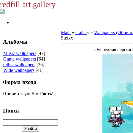
redfill art gallery
Main
»
Gallery
»
Wallpapers (Обои н
Suxxx
Альбомы
Очередная версия 
Music wallpapers
[47]
Game wallpapers
[64]
Other wallpapers
[26]
Wide wallpapers
[41]
Форма входа
Приветствую Вас
Гость
!
Поиск