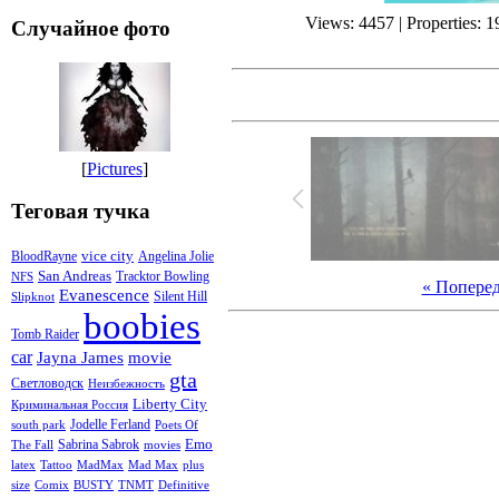
Views: 4457 | Properties: 
Случайное фото
[
Pictures
]
Теговая тучка
vice city
BloodRayne
Angelina Jolie
San Andreas
Tracktor Bowling
NFS
« Попере
Evanescence
Silent Hill
Slipknot
boobies
Tomb Raider
car
Jayna James
movie
gta
Светловодск
Неизбежность
Liberty City
Криминальная Россия
Jodelle Ferland
south park
Poets Of
Emo
Sabrina Sabrok
The Fall
movies
latex
Tattoo
MadMax
Mad Max
plus
size
Comix
BUSTY
TNMT
Definitive