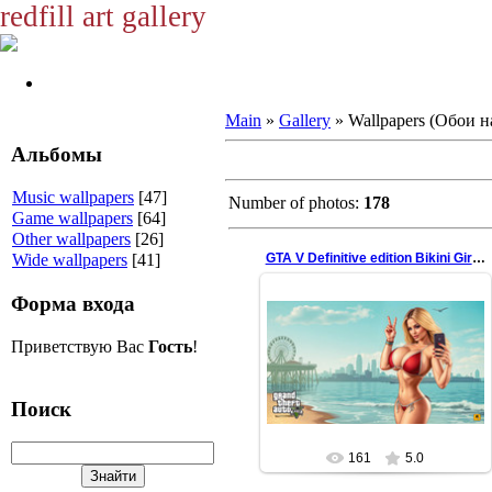
redfill art gallery
Main
»
Gallery
» Wallpapers (Обои н
Альбомы
Music wallpapers
[47]
Number of photos:
178
Game wallpapers
[64]
Other wallpapers
[26]
GTA V Definitive edition Bikini Girl rdf_ai
Wide wallpapers
[41]
Форма входа
22.12.2024
Приветствую Вас
Гость
!
ai edition
redfill
Поиск
161
5.0