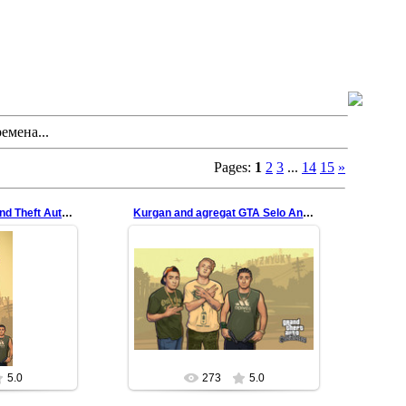
емена...
Pages:
1
2
3
...
14
15
»
Курган і Агрегат Grand Theft Auto SeloAndreas
Kurgan and agregat GTA Selo Andreas
16.10.2022
22
Заставка на робочий стіл з
ний телефон з
культовим гуртом Курган і
an & Agregat
Агрегат в стилы GTA San Andreas
l
redfill
5.0
273
5.0