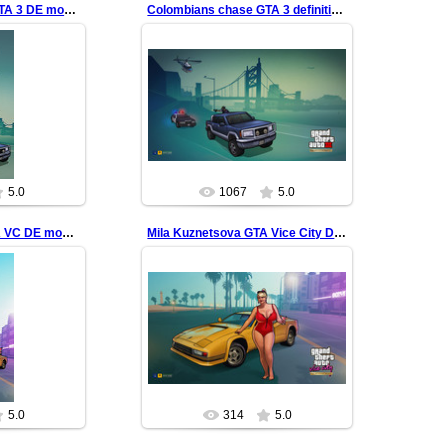
Colombians chase GTA 3 DE mobile wallpaper
Colombians chase GTA 3 definitive edition
22
31.07.2022
mbians gang
Catalina from Colombians gang
l
redfill
5.0
1067
5.0
Mila Kuznetsova GTA VC DE mobile wallpaper
Mila Kuznetsova GTA Vice City Definitive Edition
22
10.05.2022
allpaper
Busty model in red swimsuit
l
redfill
5.0
314
5.0