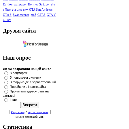
Edition
wallpaper
Hermes
Stripper
the
office
gta vice city
GTA San Andreas
GTA 3
Evanescense
gta5
GTA6
GTA V
GTAV
Друзья сайта
Наш опрос
Як ви потрапили на цей сайт?
З соцмереж
З пошукової системи
З форума де я зараєстрований
Перейшли з іншогосайта
Прочитали адресу сайт на
заставці
Інше...
[
·
]
Результати
Архів опитувань
Всього відповідей:
325
Статистика