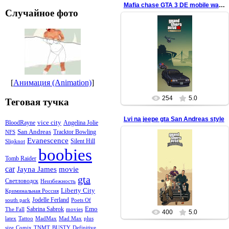
Mafia chase GTA 3 DE mobile wallpaper
Случайное фото
17.08.2022
Maria Latore from Leone Family's
redfill
[
Анимация (Animation)
]
254
5.0
Теговая тучка
Lvi na jeepe gta San Andreas style
vice city
BloodRayne
Angelina Jolie
San Andreas
Tracktor Bowling
NFS
Evanescence
Silent Hill
Slipknot
boobies
01.06.2022
Tomb Raider
car
mobile wallpaper version
Jayna James
movie
gta
redfill
Светловодск
Неизбежность
Liberty City
Криминальная Россия
Jodelle Ferland
south park
Poets Of
Emo
Sabrina Sabrok
The Fall
movies
400
5.0
latex
Tattoo
MadMax
Mad Max
plus
size
Comix
TNMT
BUSTY
Definitive