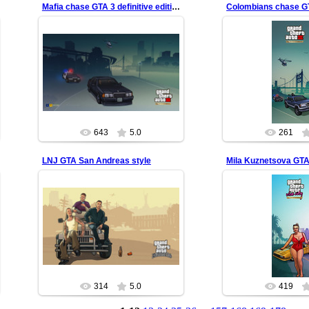
Mafia chase GTA 3 definitive edition
17.08.2022
31.07.20
Maria Latore
Catalina from colo
redfill
redfil
643
5.0
261
LNJ GTA San Andreas style
01.06.2022
10.05.20
Заставка гумористів з
@lvi_na_jeepe в стилі ГТА Сан
screen mobile w
Андреас
redfil
redfill
314
5.0
419