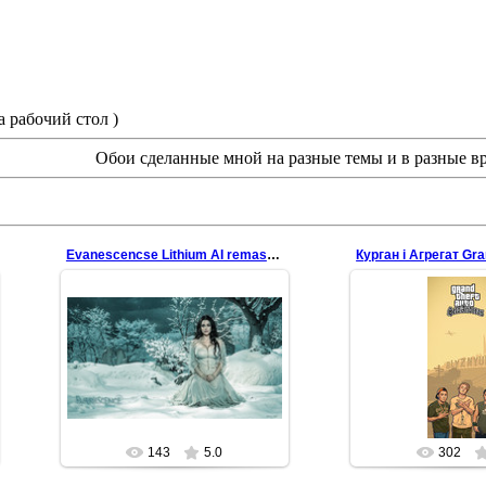
а рабочий стол )
Обои сделанные мной на разные темы и в разные вр
Evanescencse Lithium AI remaster
17.10.20
29.06.2024
Заставка на мобіль
remaster of 2006 wallpaper
гуртом Селюки Kurg
redfill
redfil
143
5.0
302