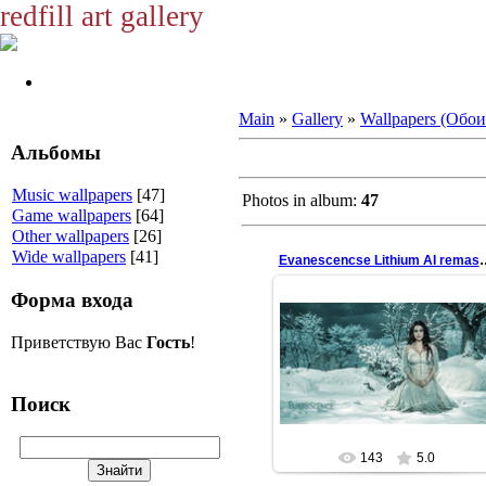
redfill art gallery
Main
»
Gallery
»
Wallpapers (Обои
Альбомы
Music wallpapers
[47]
Photos in album:
47
Game wallpapers
[64]
Other wallpapers
[26]
Wide wallpapers
[41]
Evanescencse Lith
Форма входа
Приветствую Вас
Гость
!
29.06.2024
remaster of 2006 wallpaper
redfill
Поиск
143
5.0