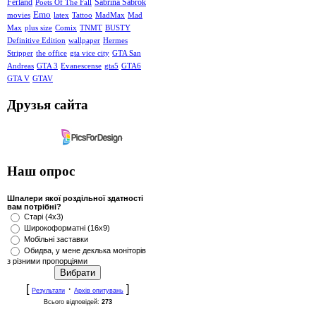
Ferland
Sabrina Sabrok
Poets Of The Fall
Emo
movies
latex
Tattoo
MadMax
Mad
Max
plus size
Comix
TNMT
BUSTY
Definitive Edition
wallpaper
Hermes
Stripper
the office
gta vice city
GTA San
Andreas
GTA 3
Evanescense
gta5
GTA6
GTA V
GTAV
Друзья сайта
Наш опрос
Шпалери якої роздільної здатності
вам потрібні?
Старі (4x3)
Широкоформатні (16x9)
Мобільні заставки
Обидва, у мене деклька моніторів
з різними пропорціями
[
·
]
Результати
Архів опитувань
Всього відповідей:
273