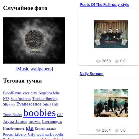
Poets Of The Fall rusty style
Случайное фото
23.01.2010
На тему клипа Carnival of Rust для
poets-of-the-fall.ru
redfill
2858
0.0
[
Music wallpapers
]
Nelly Scream
Теговая тучка
21.05.2009
vice city
BloodRayne
Angelina Jolie
San Andreas
Tracktor Bowling
NFS
Светловодская группа Nelly
Evanescence
Scream
Silent Hill
Slipknot
http://vkontakte.ru/club5734354
boobies
car
redfill
Tomb Raider
Jayna James
movie
Светловодск
gta
Неизбежность
Криминальная
2364
5.0
Liberty City
Jodelle
Россия
south park