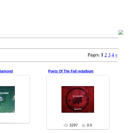
Pages:
1
2
3
4
»
 diamond
Poets Of The Fall redalbum
26.01.2010
.2010
В честь выхода нового альбома
Twilight theater в марте
и Diamonds for
poets-of-the-fall.ru
rs
redfill
3297
0.0
0.0