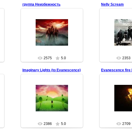
группа Неизбежность
Nelly Scream
21.05
07.06.2009
Светловодская
www.neizbezhnost.com
Scr
http://vkontakte
redfill
re
2575
5.0
2353
Imaginary Lights (to Evanescence)
Evanescence fire 
24.03.2009
17.10
Let me stay...
burning eva
redfill
re
2386
5.0
2709