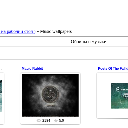
 на рабочий стол )
» Music wallpapers
Обоины о музыке
ium AI remaster
Magic Rabbit
Poets Of The Fall
26.07.2010
Стилизованная пентаграмма на
04.02
тему исполненной Юрием
Демидовичем песни "Волшебный
В стиле обложк
кролик".
tea
Песня эта изобилует ...
redfill
2184
5.0
2803