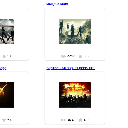
Nelly Scream
.2009
21.05.2009
 группа Nelly
Светловодская группа Nelly
eam
Scream
.ru/club5734354
http://vkontakte.ru/club5734354
dfill
redfill
5.0
2247
0.0
logo
Slipknot -All hope is gone- fire
.2008
05.10.2008
nescence)))
for all crazy maggots
dfill
redfill
5.0
3437
4.9