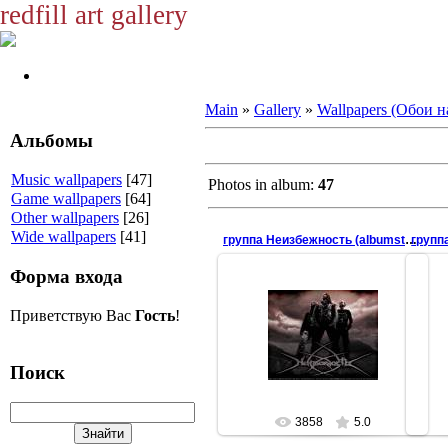
redfill art gallery
Main
»
Gallery
»
Wallpapers (Обои н
Альбомы
Music wallpapers
[47]
Photos in album:
47
Game wallpapers
[64]
Other wallpapers
[26]
Wide wallpapers
[41]
группа Неизбежность (albumstyle)
групп
Форма входа
27.04.2008
Приветствую Вас
Гость
!
Светловодская группа, играющая
Свет
в стиле melodic-black metal с
в 
социально-моральной лирикой
со
(melodic-black metal ...
Поиск
redfill
3858
5.0