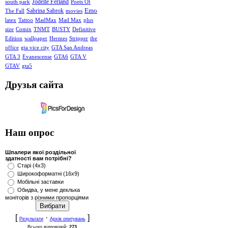
Jodelle Ferland
south park
Poets Of
Emo
Sabrina Sabrok
The Fall
movies
latex
Tattoo
MadMax
Mad Max
plus
size
Comix
TNMT
BUSTY
Definitive
Edition
wallpaper
Hermes
Stripper
the
office
gta vice city
GTA San Andreas
GTA 3
Evanescense
GTA6
GTA V
GTAV
gta5
Друзья сайта
Наш опрос
Шпалери якої роздільної
здатності вам потрібні?
Старі (4x3)
Широкоформатні (16x9)
Мобільні заставки
Обидва, у мене деклька
моніторів з різними пропорціями
[
·
]
Результати
Архів опитувань
Всього відповідей:
273