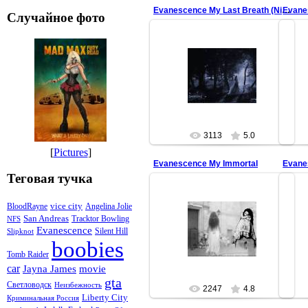
Evanescence My Last Breath (Night Edition)
Evane
Случайное фото
02.03.2008
redfill
3113
5.0
[
Pictures
]
Evanescence My Immortal
Evane
Теговая тучка
vice city
BloodRayne
Angelina Jolie
San Andreas
Tracktor Bowling
02.03.2008
NFS
Evanescence
Silent Hill
Slipknot
redfill
boobies
Tomb Raider
car
Jayna James
movie
gta
Светловодск
Неизбежность
2247
4.8
Liberty City
Криминальная Россия