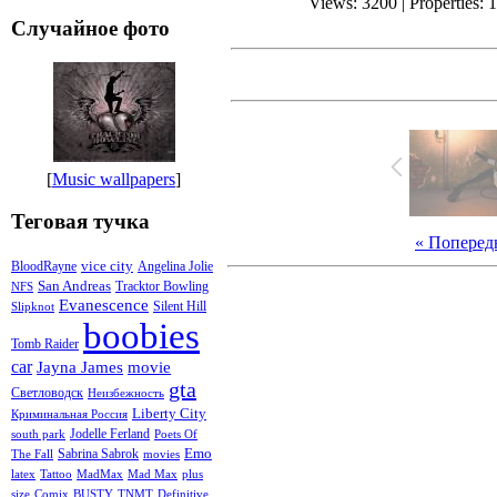
Views: 3200 | Properties: 
Случайное фото
[
Music wallpapers
]
Теговая тучка
« Поперед
vice city
BloodRayne
Angelina Jolie
San Andreas
Tracktor Bowling
NFS
Evanescence
Silent Hill
Slipknot
boobies
Tomb Raider
car
Jayna James
movie
gta
Светловодск
Неизбежность
Liberty City
Криминальная Россия
Jodelle Ferland
south park
Poets Of
Emo
Sabrina Sabrok
The Fall
movies
latex
Tattoo
MadMax
Mad Max
plus
size
Comix
BUSTY
TNMT
Definitive