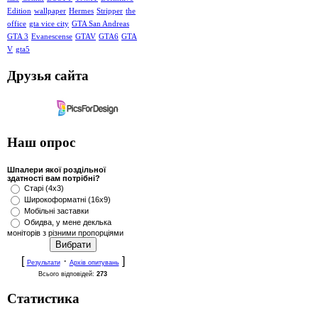
Edition
wallpaper
Hermes
Stripper
the
office
gta vice city
GTA San Andreas
GTA 3
Evanescense
GTAV
GTA6
GTA
V
gta5
Друзья сайта
Наш опрос
Шпалери якої роздільної
здатності вам потрібні?
Старі (4x3)
Широкоформатні (16x9)
Мобільні заставки
Обидва, у мене деклька
моніторів з різними пропорціями
[
·
]
Результати
Архів опитувань
Всього відповідей:
273
Статистика