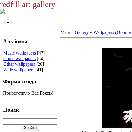
redfill art gallery
Main
»
Gallery
»
Wallpapers (Обои н
Альбомы
Music wallpapers
[47]
Game wallpapers
[64]
Other wallpapers
[26]
Wide wallpapers
[41]
Форма входа
Приветствую Вас
Гость
!
Поиск