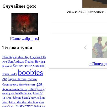
Случайное фото
Views: 2880 | Properties: 
[
Game wallpapers
]
Теговая тучка
vice city
BloodRayne
Angelina Jolie
San Andreas
Tracktor Bowling
NFS
« Поперед
Evanescence
Silent Hill
Slipknot
boobies
Tomb Raider
car
Jayna James
movie
gta
Светловодск
Неизбежность
Liberty City
Криминальная Россия
Jodelle Ferland
south park
Poets Of
Emo
Sabrina Sabrok
The Fall
movies
latex
Tattoo
MadMax
Mad Max
plus
size
Comix
BUSTY
TNMT
Definitive