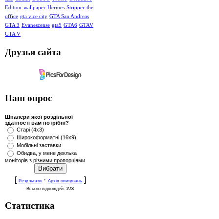
Edition
wallpaper
Hermes
Stripper
the
office
gta vice city
GTA San Andreas
GTA 3
Evanescense
gta5
GTA6
GTAV
GTA V
Друзья сайта
Наш опрос
Шпалери якої роздільної
здатності вам потрібні?
Старі (4x3)
Широкоформатні (16x9)
Мобільні заставки
Обидва, у мене деклька
моніторів з різними пропорціями
[
·
]
Результати
Архів опитувань
Всього відповідей:
273
Статистика