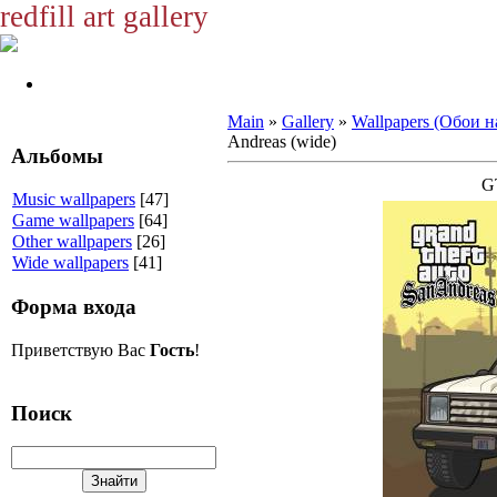
redfill art gallery
Main
»
Gallery
»
Wallpapers (Обои н
Andreas (wide)
Альбомы
GT
Music wallpapers
[47]
Game wallpapers
[64]
Other wallpapers
[26]
Wide wallpapers
[41]
Форма входа
Приветствую Вас
Гость
!
Поиск