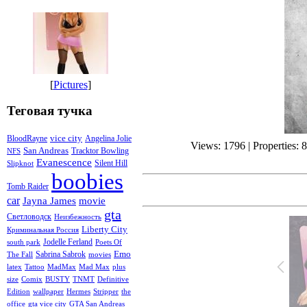
[
Pictures
]
Теговая тучка
vice city
BloodRayne
Angelina Jolie
Views: 1796 | Properties: 
San Andreas
Tracktor Bowling
NFS
Evanescence
Silent Hill
Slipknot
boobies
Tomb Raider
car
Jayna James
movie
gta
Светловодск
Неизбежность
Liberty City
Криминальная Россия
Jodelle Ferland
south park
Poets Of
Emo
Sabrina Sabrok
The Fall
movies
latex
Tattoo
MadMax
Mad Max
plus
size
Comix
BUSTY
TNMT
Definitive
Edition
wallpaper
Hermes
Stripper
the
office
gta vice city
GTA San Andreas