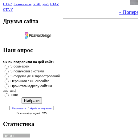
GTA 3
Evanescense
GTA6
gta5
GTAV
GTA V
« Попер
Друзья сайта
Наш опрос
Як ви потрапили на цей сайт?
З соцмереж
З пошукової системи
З форума де я зараєстрований
Перейшли з іншогосайта
Прочитали адресу сайт на
заставці
Інше...
[
·
]
Результати
Архів опитувань
Всього відповідей:
325
Статистика