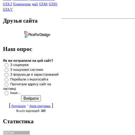
GTA 3
Evanescense
gta5
GTA6
GTAV
GTA V
Друзья сайта
Наш опрос
Як ви потрапили на цей сайт?
З соцмереж
З пошукової системи
З форума де я зараєстрований
Перейшли з іншогосайта
Прочитали адресу сайт на
заставці
Інше...
[
·
]
Результати
Архів опитувань
Всього відповідей:
325
Статистика