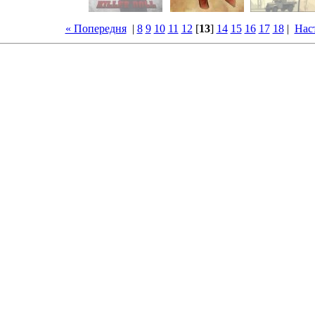
« Попередня
|
8
9
10
11
12
[
13
]
14
15
16
17
18
|
Нас