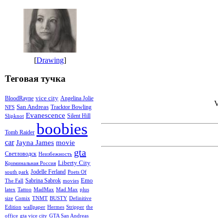
[
Drawing
]
Теговая тучка
vice city
BloodRayne
Angelina Jolie
V
San Andreas
Tracktor Bowling
NFS
Evanescence
Silent Hill
Slipknot
boobies
Tomb Raider
car
Jayna James
movie
gta
Светловодск
Неизбежность
Liberty City
Криминальная Россия
Jodelle Ferland
south park
Poets Of
Emo
Sabrina Sabrok
The Fall
movies
latex
Tattoo
MadMax
Mad Max
plus
size
Comix
TNMT
BUSTY
Definitive
Edition
wallpaper
Hermes
Stripper
the
office
gta vice city
GTA San Andreas