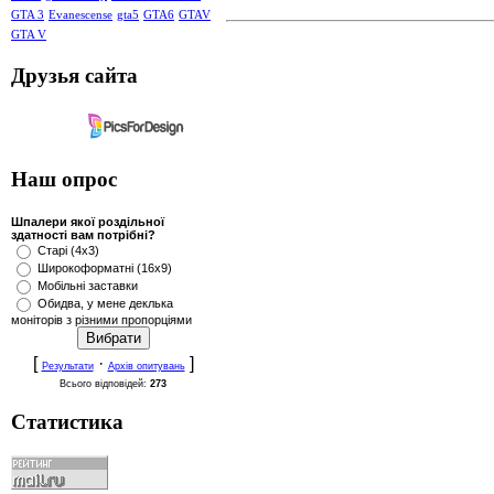
GTA 3
Evanescense
gta5
GTA6
GTAV
GTA V
Друзья сайта
Наш опрос
Шпалери якої роздільної
здатності вам потрібні?
Старі (4x3)
Широкоформатні (16x9)
Мобільні заставки
Обидва, у мене деклька
моніторів з різними пропорціями
[
·
]
Результати
Архів опитувань
Всього відповідей:
273
Статистика