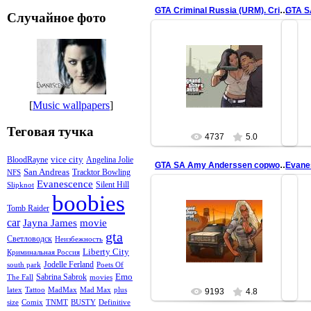
GTA Criminal Russia (URM). Criminal Girl (wide)
GTA SA
Случайное фото
07.05.2009
http://cr-team.ru
G
http://gta.criminalrussia.ru
redfill
[
Music wallpapers
]
Теговая тучка
4737
5.0
vice city
BloodRayne
Angelina Jolie
GTA SA Amy Anderssen copwoman police ranger (wide)
San Andreas
Tracktor Bowling
NFS
Evanescence
Silent Hill
Slipknot
boobies
21.12.2008
Tomb Raider
GTA San Andreas Amy Anderssen
car
Jayna James
movie
(Jayna James) copwoman character
gta
по просьбам трудящихся сделал
Светловодск
Неизбежность
широкоформатную в...
Liberty City
Криминальная Россия
redfill
Jodelle Ferland
south park
Poets Of
Emo
Sabrina Sabrok
The Fall
movies
latex
Tattoo
MadMax
Mad Max
plus
9193
4.8
size
Comix
TNMT
BUSTY
Definitive