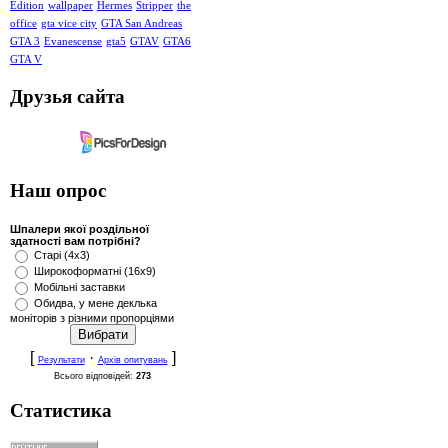
Edition
wallpaper
Hermes
Stripper
the
office
gta vice city
GTA San Andreas
GTA 3
Evanescense
gta5
GTAV
GTA6
GTA V
Друзья сайта
Наш опрос
Шпалери якої роздільної
здатності вам потрібні?
Старі (4x3)
Широкоформатні (16x9)
Мобільні заставки
Обидва, у мене деклька
моніторів з різними пропорціями
[
·
]
Результати
Архів опитувань
Всього відповідей:
273
Статистика