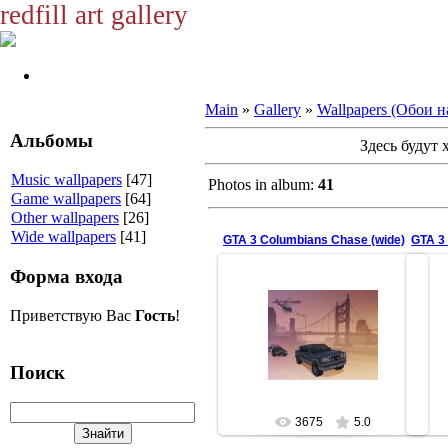
redfill art gallery
Main
»
Gallery
»
Wallpapers (Обои н
Альбомы
Здесь будут
Music wallpapers
[47]
Photos in album:
41
Game wallpapers
[64]
Other wallpapers
[26]
Wide wallpapers
[41]
GTA 3 Columbians Chase (wide)
GTA 3 
Форма входа
11.06.2009
Приветствую Вас
Гость
!
GTA III Liberty City Cop &
GT
Columbians Chase
redfill
Поиск
3675
5.0