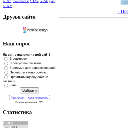
GTA 3
Evanescense
GTAV
GTA6
gta5
GTA V
« По
Друзья сайта
Наш опрос
Як ви потрапили на цей сайт?
З соцмереж
З пошукової системи
З форума де я зараєстрований
Перейшли з іншогосайта
Прочитали адресу сайт на
заставці
Інше...
[
·
]
Результати
Архів опитувань
Всього відповідей:
325
Статистика