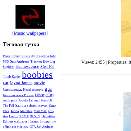
[
Music wallpapers
]
Теговая тучка
vice city
BloodRayne
Angelina Jolie
San Andreas
Tracktor Bowling
Views: 2455 | Properties: 
NFS
Evanescence
Silent Hill
Slipknot
boobies
Tomb Raider
car
Jayna James
movie
gta
Светловодск
Неизбежность
Liberty City
Криминальная Россия
Jodelle Ferland
south park
Poets Of
Emo
Sabrina Sabrok
The Fall
movies
latex
Tattoo
MadMax
Mad Max
plus
size
Comix
TNMT
BUSTY
Definitive
Edition
wallpaper
Hermes
Stripper
the
office
gta vice city
GTA San Andreas