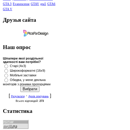
GTA 3
Evanescense
GTAV
gta5
GTA6
GTA V
Друзья сайта
Наш опрос
Шпалери якої роздільної
здатності вам потрібні?
Старі (4x3)
Широкоформатні (16x9)
Мобільні заставки
Обидва, у мене деклька
моніторів з різними пропорціями
[
·
]
Результати
Архів опитувань
Всього відповідей:
273
Статистика