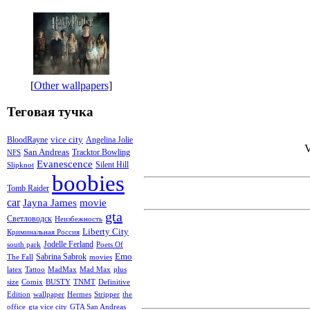
[
Other wallpapers
]
Теговая тучка
vice city
BloodRayne
Angelina Jolie
V
San Andreas
Tracktor Bowling
NFS
Evanescence
Silent Hill
Slipknot
boobies
Tomb Raider
car
Jayna James
movie
gta
Светловодск
Неизбежность
Liberty City
Криминальная Россия
Jodelle Ferland
south park
Poets Of
Emo
Sabrina Sabrok
The Fall
movies
latex
Tattoo
MadMax
Mad Max
plus
size
Comix
BUSTY
TNMT
Definitive
Edition
wallpaper
Hermes
Stripper
the
office
gta vice city
GTA San Andreas