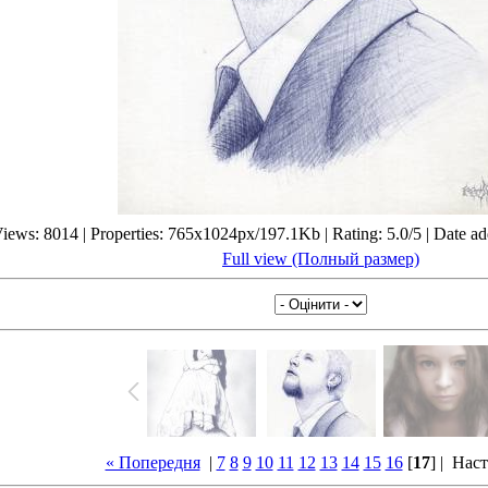
iews: 8014 | Properties: 765x1024px/197.1Kb | Rating: 5.0/5 | Date a
Full view (Полный размер)
« Попередня
|
7
8
9
10
11
12
13
14
15
16
[
17
] |
Наст